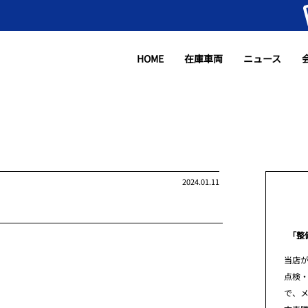
HOME
在庫車両
ニュース
2024.01.11
「整
当店
点検
で、